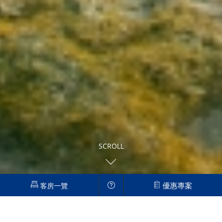
SCROLL
每人最低$4,200
優惠專案
客房一覽
每人最低$4,200元! 綠島藍洞祕境行程三天兩
夜 | 限時 綠島套裝行程
2024這個夏天，好友同學揪一揪，一起去探訪百年