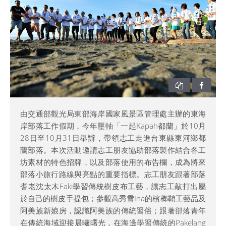
由交通部觀光局東部海岸國家風景區管理處主辦的東海
岸部落工作假期，今年壓軸「一起Kapah都蘭」於10月
28日至10月31日舉辦，帶領志工走進台東縣東河鄉都
蘭部落。本次活動邀請志工朋友協助部落製作結合各工
坊素材的特色招牌，以及部落使用的布告欄，成為將來
部落小旅行路線與亮點的重要指標。志工朋友跟著部落
耆老沈太木Faki學習傳統樹皮布工藝，讓志工敲打出屬
於自己的樹皮手提包；參觀高秀雪Ina的檳榔鞘工藝品及
阿美族新娘房，認識阿美族的傳統習俗；跟著部落青年
在傳統海域迎接晨曦曙光，在海邊學習傳統的Pakelang