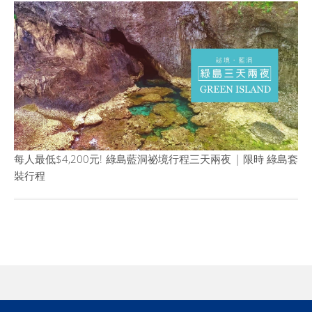
每人最低$4,200元! 綠島藍洞祕境行程三天兩夜 | 限時 綠島套
裝行程