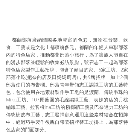
都蘭部落廣納國際各地豐富的色彩，無論在音樂、飲
食、工藝或是文化上都繽紛多元。都蘭的年輕人串聯部落
內的特色店家，推動都蘭部落小旅行，為了讓旅人能自在
的漫步部落並輕鬆的收集必訪景點，號召志工一起為部落
特色店家製作工藝招牌，包含了頭目的家、6家工坊、2家
部落小吃(把奈的店及田媽媽廚房)，共9塊招牌，加上2個
部落使用的布告欄。部落青年帶領志工認識工坊的工藝特
色，包含使用在地素材製作手工皂的足渡蘭、傳統串珠的
Miko工坊、107原藝園的毛線編織工藝、表妹的店的月桃
編織工藝、拉客棧Ina工坊的檳榔鞘工藝及巴奈達力工坊的
傳統樹皮布工藝，志工發揮創意運用這些素材結合在招牌
中，經過巧手製作後親自帶著招牌替工坊掛上，為部落特
色店家的門面加分。