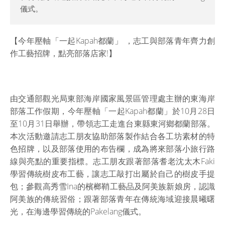
儀式。
【今年壓軸「一起Kapah都蘭」 ，志工與部落青年齊力創
作工藝招牌，點亮部落店家!】
由交通部觀光局東部海岸國家風景區管理處主辦的東海岸
部落工作假期，今年壓軸「一起Kapah都蘭」於10月28日
至10月31日舉辦，帶領志工走進台東縣東河鄉都蘭部落。
本次活動邀請志工朋友協助部落製作結合各工坊素材的特
色招牌，以及部落使用的布告欄，成為將來部落小旅行路
線與亮點的重要指標。志工朋友跟著部落耆老沈太木Faki
學習傳統樹皮布工藝，讓志工敲打出屬於自己的樹皮手提
包；參觀高秀雪Ina的檳榔鞘工藝品及阿美族新娘房，認識
阿美族的傳統習俗；跟著部落青年在傳統海域迎接晨曦曙
光，在海邊學習傳統的Pakelang儀式。