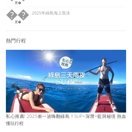
.更�
��
2025年綠島海上長泳
.更�
熱門行程
私心推薦! 2025衝一波嗨翻綠島！SUP+深潛+藍洞秘境 熱血
懂玩行程