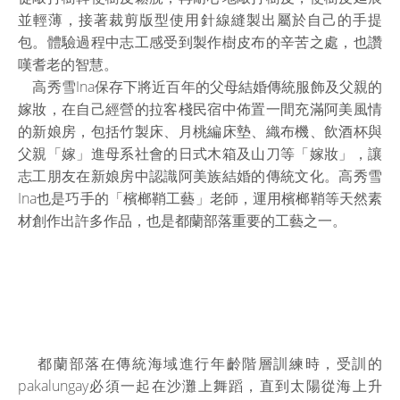
並輕薄，接著裁剪版型使用針線縫製出屬於自己的手提
包。體驗過程中志工感受到製作樹皮布的辛苦之處，也讚
嘆耆老的智慧。
高秀雪Ina保存下將近百年的父母結婚傳統服飾及父親的
嫁妝，在自己經營的拉客棧民宿中佈置一間充滿阿美風情
的新娘房，包括竹製床、月桃編床墊、織布機、飲酒杯與
父親「嫁」進母系社會的日式木箱及山刀等「嫁妝」，讓
志工朋友在新娘房中認識阿美族結婚的傳統文化。高秀雪
Ina也是巧手的「檳榔鞘工藝」老師，運用檳榔鞘等天然素
材創作出許多作品，也是都蘭部落重要的工藝之一。
都蘭部落在傳統海域進行年齡階層訓練時，受訓的
pakalungay必須一起在沙灘上舞蹈，直到太陽從海上升